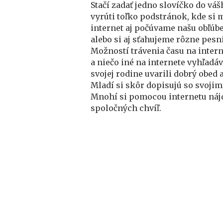
Stačí zadať jedno slovíčko do vá
vyrúti toľko podstránok, kde si 
internet aj počúvame našu obľúb
alebo si aj sťahujeme rôzne pesn
Možností trávenia času na interne
a niečo iné na internete vyhľadá
svojej rodine uvarili dobrý obed 
Mladí si skôr dopisujú so svoji
Mnohí si pomocou internetu nájd
spoločných chvíľ.