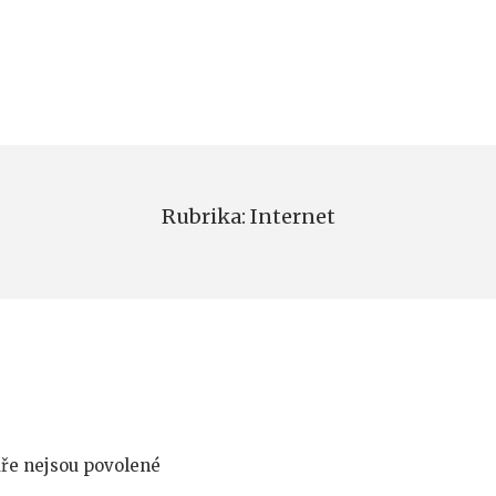
Rubrika:
Internet
u
ře nejsou povolené
textu