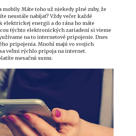
s
 mobily. Máte toho už niekedy plné zuby, že
názvem
íte neustále nabíjať? Vždy večer každé
Digitálny
k elektrickej energii a do rána ho máte
život
ou týchto elektronických zariadení si vieme
Využívame na to internetové pripojenie. Dnes
ového pripojenia. Mnohí majú vo svojich
a veľmi rýchlo pripoja na internet.
platíte mesačnú sumu.