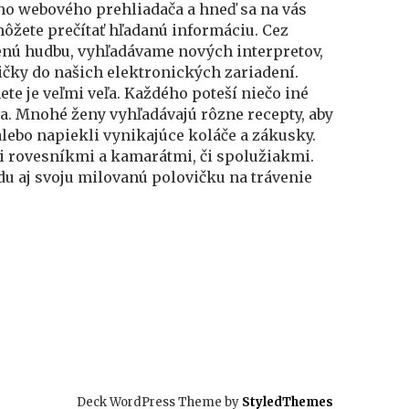
šho webového prehliadača a hneď sa na vás
môžete prečítať hľadanú informáciu. Cez
enú hudbu, vyhľadávame nových interpretov,
ičky do našich elektronických zariadení.
te je veľmi veľa. Každého poteší niečo iné
va.
Mnohé ženy vyhľadávajú rôzne recepty, aby
alebo napiekli vynikajúce koláče a zákusky.
mi rovesníkmi a kamarátmi, či spolužiakmi.
u aj svoju milovanú polovičku na trávenie
Deck WordPress Theme by
StyledThemes