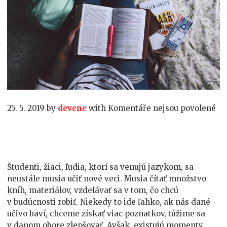
u
25. 5. 2019
by
devene
with
Komentáře nejsou povolené
te
s
ná
Ak
sa
Študenti, žiaci, ľudia, ktorí sa venujú jazykom, sa
ef
neustále musia učiť nové veci. Musia čítať množstvo
uči
kníh, materiálov, vzdelávať sa v tom, čo chcú
v budúcnosti robiť. Niekedy to ide ľahko, ak nás dané
učivo baví, chceme získať viac poznatkov, túžime sa
v danom obore zlepšovať. Avšak ,existujú momenty,