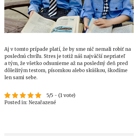
Aj v tomto prípade platí, že by sme nič nemali robiť na
poslednú chvíľu. Stres je totiž náš najväčší nepriateľ
a tým, že všetko odsunieme až na posledný deň pred
dôležitým testom, písomkou alebo skúškou, škodíme
len sami sebe.
5/5 - (1 vote)
Posted in: Nezařazené