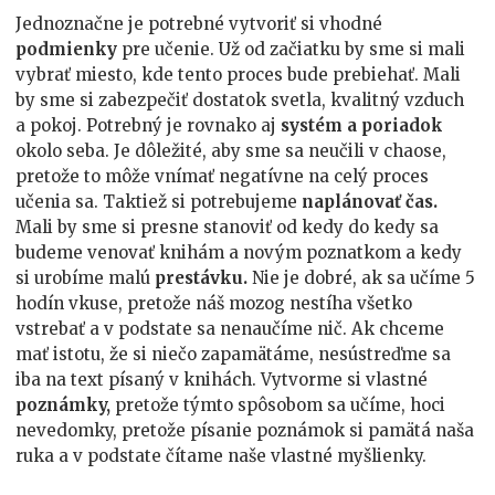
Jednoznačne je potrebné vytvoriť si vhodné
podmienky
pre učenie. Už od začiatku by sme si mali
vybrať miesto, kde tento proces bude prebiehať. Mali
by sme si zabezpečiť dostatok svetla, kvalitný vzduch
a pokoj. Potrebný je rovnako aj
systém a
poriadok
okolo seba. Je dôležité, aby sme sa neučili v chaose,
pretože to môže vnímať negatívne na celý proces
učenia sa. Taktiež si potrebujeme
naplánovať čas.
Mali by sme si presne stanoviť od kedy do kedy sa
budeme venovať knihám a novým poznatkom a kedy
si urobíme malú
prestávku.
Nie je dobré, ak sa učíme 5
hodín vkuse, pretože náš mozog nestíha všetko
vstrebať a v podstate sa nenaučíme nič. Ak chceme
mať istotu, že si niečo zapamätáme, nesústreďme sa
iba na text písaný v knihách. Vytvorme si vlastné
poznámky,
pretože týmto spôsobom sa učíme, hoci
nevedomky, pretože písanie poznámok si pamätá naša
ruka a v podstate čítame naše vlastné myšlienky.