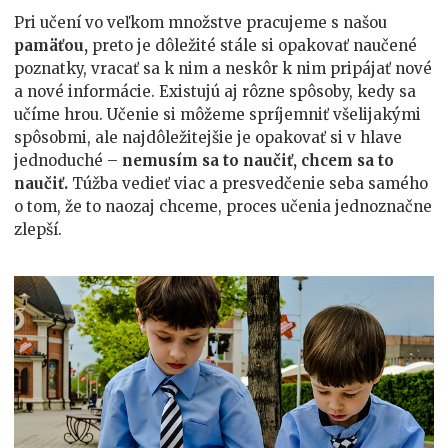
Pri učení vo veľkom množstve pracujeme s našou
pamäťou,
preto je dôležité stále si opakovať naučené
poznatky, vracať sa k nim a neskôr k nim pripájať nové
a nové informácie. Existujú aj rôzne spôsoby, kedy sa
učíme hrou. Učenie si môžeme spríjemniť všelijakými
spôsobmi, ale najdôležitejšie je opakovať si v hlave
jednoduché –
nemusím sa to naučiť, chcem sa to
naučiť.
Túžba vedieť viac a presvedčenie seba samého
o tom, že to naozaj chceme, proces učenia jednoznačne
zlepší.