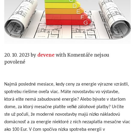
20. 10. 2023
by
devene
with
Komentáře nejsou
u
povolené
textu
s
názvem
Najmä posledné mesiace, kedy ceny za energie výrazne vzrástli,
Certifikácia
spotrebu riešime oveľa viac.
Máte novostavbu vo výstavbe,
budov
ktorá ešte nemá zabudované energie? Alebo bývate v staršom
dome, za ktorý mesačne platíte veľké zálohové platby? Určite
ste už počuli, že moderné novostavby majú nízko nákladovú
domácnosť a za energie niektoré z nich nezaplatia mesačne viac
ako 100 Eur. V čom spočíva nízka spotreba energii v