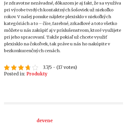
Je zdravotne nezávadné, dôkazom je aj fakt, že sa využíva
pri výrobe tvrdých kontaktných šošoviek už niekoľko
rokov.
V našej ponuke nájdete plexisklo v niekoľkých
kategóriách a to – číre, farebné, zrkadlové a toto všetko
môžete u nás zakúpiť aj v príslušenstvom, ktoré využijete
pri jeho spracovaní. Takže pokiaľ už chcete využiť
plexisklo na čokoľvek, tak práve u nás ho nakúpite v
bezkonkurenčných cenách.
3.7/5 - (17 votes)
Posted in:
Produkty
devene