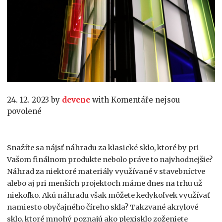
24. 12. 2023
by
devene
with
Komentáře nejsou
u
povolené
textu
s
názvem
Snažíte sa nájsť náhradu za klasické sklo, ktoré by pri
Nakupujte
Vašom finálnom produkte nebolo práve to najvhodnejšie?
z
Náhrad za niektoré materiály využívané v stavebníctve
overených
alebo aj pri menších projektoch máme dnes na trhu už
obchodov
niekoľko. Akú náhradu však môžete kedykoľvek využívať
namiesto obyčajného číreho skla? Takzvané akrylové
sklo, ktoré mnohý poznajú ako plexisklo zoženiete