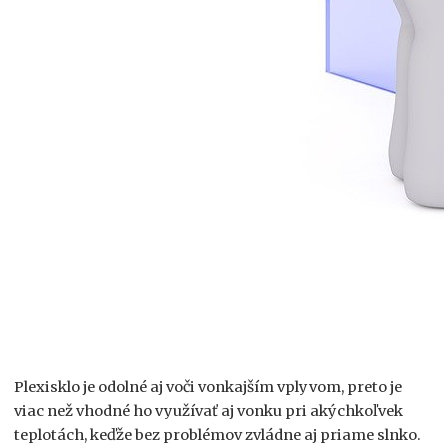
Plexisklo je odolné aj voči vonkajším vplyvom, preto je
viac než vhodné ho využívať aj vonku pri akýchkoľvek
teplotách, keďže bez problémov zvládne aj priame slnko.