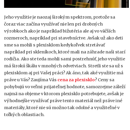
Jeho využitie je naozaj širokým spektrom, pretože sa
čoraz viac začína využívať nie len pri drobných
výrobkoch ako je napríklad bižutéria ale aj vo väčších
rozmeroch, napríklad pri stavebníctve. Avšak už ako deti
sme sa mohli s plexisklom kedykoľvek stretávať
napríklad pri skleníkoch, ktoré mali na záhrade naši starí
rodičia. Ako ste teda mohli sami postrehnúť, jeho využitie
má širokú škálu v mnohých odvetviach. Stretli ste sa už s
plexisklom aj pri Vašej práci? Ak áno, tak aké využitie má
práve u Vás?
Zaujíma Vás
cena za plexisklo
? Ceny sa
pohybujú vo veľmi prijateľnej hodnote, samozrejme záleží
najmä na objeme v ktorom plexisklo potrebujete, avšak je
výhodnejšie využívať práve tento materiál než práve iné
materiály, ktoré nie sú možno tak odolné a využiteľné v
toľkých oblastiach.