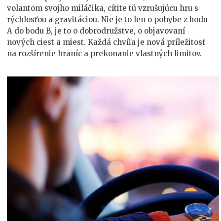
Viac
volantom svojho miláčika, cítite tú vzrušujúcu hru s
než
rýchlosťou a gravitáciou. Nie je to len o pohybe z bodu
len
A do bodu B, je to o dobrodružstve, o objavovaní
cesta
nových ciest a miest. Každá chvíľa je nová príležitosť
na rozšírenie hraníc a prekonanie vlastných limitov.