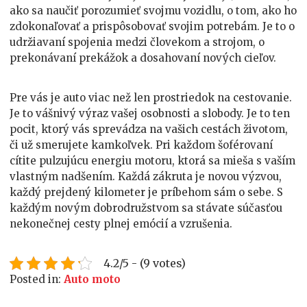
ako sa naučiť porozumieť svojmu vozidlu, o tom, ako ho
zdokonaľovať a prispôsobovať svojim potrebám. Je to o
udržiavaní spojenia medzi človekom a strojom, o
prekonávaní prekážok a dosahovaní nových cieľov.
Pre vás je auto viac než len prostriedok na cestovanie.
Je to vášnivý výraz vašej osobnosti a slobody. Je to ten
pocit, ktorý vás sprevádza na vašich cestách životom,
či už smerujete kamkoľvek. Pri každom šoférovaní
cítite pulzujúcu energiu motoru, ktorá sa mieša s vaším
vlastným nadšením. Každá zákruta je novou výzvou,
každý prejdený kilometer je príbehom sám o sebe. S
každým novým dobrodružstvom sa stávate súčasťou
nekonečnej cesty plnej emócií a vzrušenia.
4.2/5 - (9 votes)
Posted in:
Auto moto