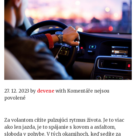
27. 12. 2023
by
devene
with
Komentáře nejsou
u
povolené
textu
s
názvem
Za volantom cítite pulzujúci rytmus života. Je to viac
Za
ako len jazda, je to spájanie s kovom a asfaltom,
volantom:
sloboda v pohybe. V tých okamihoch, keď sedíte za