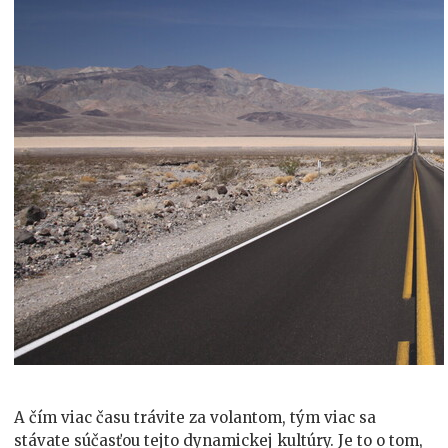
A čím viac času trávite za volantom, tým viac sa
stávate súčasťou tejto dynamickej kultúry. Je to o tom,