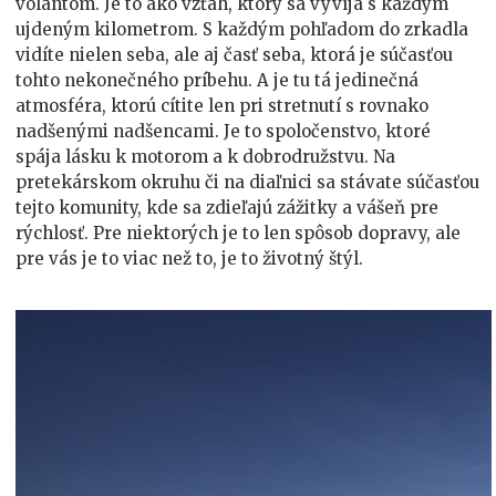
volantom. Je to ako vzťah, ktorý sa vyvíja s každým
ujdeným kilometrom. S každým pohľadom do zrkadla
vidíte nielen seba, ale aj časť seba, ktorá je súčasťou
tohto nekonečného príbehu. A je tu tá jedinečná
atmosféra, ktorú cítite len pri stretnutí s rovnako
nadšenými nadšencami. Je to spoločenstvo, ktoré
spája lásku k motorom a k dobrodružstvu. Na
pretekárskom okruhu či na diaľnici sa stávate súčasťou
tejto komunity, kde sa zdieľajú zážitky a vášeň pre
rýchlosť. Pre niektorých je to len spôsob dopravy, ale
pre vás je to viac než to, je to životný štýl.